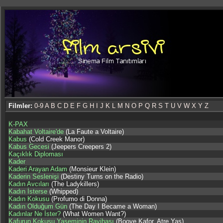
Filmler:
0-9
A
B
C
D
E
F
G
H
I
J
K
L
M
N
O
P
Q
R
S
T
U
V
W
X
Y
Z
K-PAX
Kabahat Voltaire'de
(La Faute a Voltaire)
Kabus
(Cold Creek Manor)
Kabus Gecesi
(Jeepers Creepers 2)
Kaçıklık Diploması
Kader
Kaderi Arayan Adam
(Monsieur Klein)
Kaderin Seslenişi
(Destiny Turns on the Radio)
Kadın Avcıları
(The Ladykillers)
Kadın İsterse
(Whipped)
Kadın Kokusu
(Profumo di Donna)
Kadın Olduğum Gün
(The Day I Became a Woman)
Kadınlar Ne İster?
(What Women Want?)
Kafurun Kokusu,Yaseminin Rayihası
(Booye Kafor, Atre Yas)