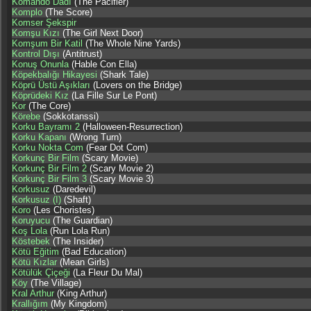
Komando Dadı
(The Pacifier)
Komplo
(The Score)
Komser Şekspir
Komşu Kızı
(The Girl Next Door)
Komşum Bir Katil
(The Whole Nine Yards)
Kontrol Dışı
(Antitrust)
Konuş Onunla
(Hable Con Ella)
Köpekbalığı Hikayesi
(Shark Tale)
Köprü Üstü Aşıkları
(Lovers on the Bridge)
Köprüdeki Kız
(La Fille Sur Le Pont)
Kor
(The Core)
Körebe
(Sokkotanssi)
Korku Bayramı 2
(Halloween-Resurrection)
Korku Kapanı
(Wrong Turn)
Korku Nokta Com
(Fear Dot Com)
Korkunç Bir Film
(Scary Movie)
Korkunç Bir Film 2
(Scary Movie 2)
Korkunç Bir Film 3
(Scary Movie 3)
Korkusuz
(Daredevil)
Korkusuz (I)
(Shaft)
Koro
(Les Choristes)
Koruyucu
(The Guardian)
Koş Lola
(Run Lola Run)
Köstebek
(The Insider)
Kötü Eğitim
(Bad Education)
Kötü Kızlar
(Mean Girls)
Kötülük Çiçeği
(La Fleur Du Mal)
Köy
(The Village)
Kral Arthur
(King Arthur)
Krallığım
(My Kingdom)