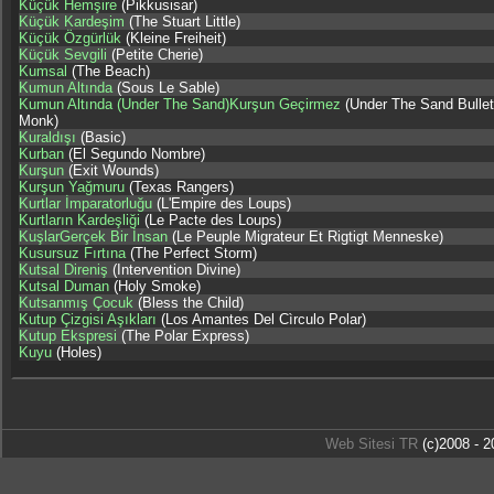
Küçük Hemşire
(Pikkusisar)
Küçük Kardeşim
(The Stuart Little)
Küçük Özgürlük
(Kleine Freiheit)
Küçük Sevgili
(Petite Cherie)
Kumsal
(The Beach)
Kumun Altında
(Sous Le Sable)
Kumun Altında (Under The Sand)Kurşun Geçirmez
(Under The Sand Bullet
Monk)
Kuraldışı
(Basic)
Kurban
(El Segundo Nombre)
Kurşun
(Exit Wounds)
Kurşun Yağmuru
(Texas Rangers)
Kurtlar İmparatorluğu
(L'Empire des Loups)
Kurtların Kardeşliği
(Le Pacte des Loups)
KuşlarGerçek Bir İnsan
(Le Peuple Migrateur Et Rigtigt Menneske)
Kusursuz Fırtına
(The Perfect Storm)
Kutsal Direniş
(Intervention Divine)
Kutsal Duman
(Holy Smoke)
Kutsanmış Çocuk
(Bless the Child)
Kutup Çizgisi Aşıkları
(Los Amantes Del Cìrculo Polar)
Kutup Ekspresi
(The Polar Express)
Kuyu
(Holes)
Web Sitesi TR
(c)2008 - 2