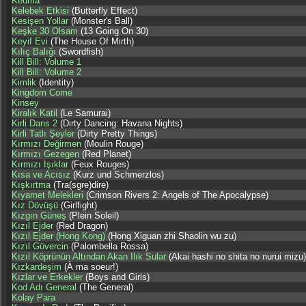
Kedma
Kelebek Etkisi
(Butterfly Effect)
Kesişen Yollar
(Monster's Ball)
Keşke 30 Olsam
(13 Going On 30)
Keyif Evi
(The House Of Mirth)
Kılıç Balığı
(Swordfish)
Kill Bill: Volume 1
Kill Bill: Volume 2
Kimlik
(Identity)
Kingdom Come
Kinsey
Kiralık Katil
(Le Samurai)
Kirli Dans 2
(Dirty Dancing: Havana Nights)
Kirli Tatlı Şeyler
(Dirty Pretty Things)
Kırmızı Değirmen
(Moulin Rouge)
Kırmızı Gezegen
(Red Planet)
Kırmızı Işıklar
(Feux Rouges)
Kısa ve Acısız
(Kurz und Schmerzlos)
Kışkırtma
(Tra(sgre)dire)
Kıyamet Melekleri
(Crimson Rivers 2: Angels of The Apocalypse)
Kız Dövüşü
(Girlfight)
Kızgın Güneş
(Plein Soleil)
Kızıl Ejder
(Red Dragon)
Kızıl Ejder (Hong Kong)
(Hong Xiguan zhi Shaolin wu zu)
Kızıl Güvercin
(Palombella Rossa)
Kızıl Köprünün Altından Akan Ilık Sular
(Akai hashi no shita no nurui mizu)
Kızkardeşim
(À ma soeur!)
Kızlar ve Erkekler
(Boys and Girls)
Kod Adı General
(The General)
Kolay Para