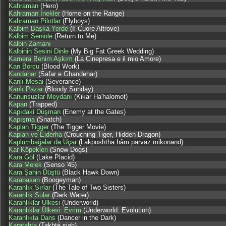
Kahraman
(Hero)
Kahraman İnekler
(Home on the Range)
Kahraman Pilotlar
(Flyboys)
Kalbim Başka Yerde
(Il Cuore Altrove)
Kalbim Seninle
(Return to Me)
Kalbin Zamanı
Kalbinin Sesini Dinle
(My Big Fat Greek Wedding)
Kamera Benim Aşkım
(La Cinepresa e il mio Amore)
Kan Borcu
(Blood Work)
Kandahar
(Safar e Ghandehar)
Kanlı Mesai
(Severance)
Kanlı Pazar
(Bloody Sunday)
Kanunsuzlar Meydanı
(Kikar Ha'halomot)
Kapan
(Trapped)
Kapıdaki Düşman
(Enemy at the Gates)
Kapışma
(Snatch)
Kaplan Tigger
(The Tigger Movie)
Kaplan ve Ejderha
(Crouching Tiger, Hidden Dragon)
Kaplumbağalar da Uçar
(Lakposhtha hâm parvaz mikonand)
Kar Köpekleri
(Snow Dogs)
Kara Göl
(Lake Placid)
Kara Melek
(Senso '45)
Kara Şahin Düştü
(Black Hawk Down)
Karabasan
(Boogeyman)
Karanlık Sırlar
(The Tale of Two Sisters)
Karanlık Sular
(Dark Water)
Karanlıklar Ülkesi
(Underworld)
Karanlıklar Ülkesi: Evrim
(Underworld: Evolution)
Karanlıkta Dans
(Dancer in the Dark)
Karatahta
(Takhté siah)