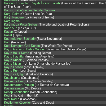
Karayip Korsanları: Siyah İnci'nin Laneti
(Pirates of the Caribbean: The 
of The Black Pearl)
Karpuz Kabuğundan Gemiler Yapmak
Karşı Daire
(O Outro Lado Da Rua)
Karşı Pencere
(La Finestra di fronte)
Karşılaşma
Karşınızda Peter Sellers
(The Life and Death of Peter Sellers)
Kasa 507
(La caja 507)
Kasap
(Chopper)
Kaset
(Tape)
Kasımda Aşk Başkadır
(Sweet November)
Katil
(Replicant)
Katil Komşum Geri Döndü
(The Whole Ten Yards)
Kayıp Aranıyor: Debra Winger
(Searching For Debra Winger)
Kayıp Balık Nemo
(Finding Nemo)
Kayıp Hayatlar
(Imagining Argentina)
Kayıp Kucak
(El Abrazo Partido)
Kayıp Nişanlı
(Un Long Dimanche de Fiançailles)
Kayıp Otoban
(Lost Highway)
Kayıp Ruh
(Lost Souls)
Kayıp ve Çılgın
(Lost and Delirious)
Kazablanka
(Casablanca)
Kazanma Hırsı
(Any Given Sunday)
Kazanova'nın Dönüşü
(Le Retour de Casanova)
Kazara Zengin
(Mr. Deeds)
Kebap Connection
(Kebab Connection)
Kedi
(The Cat in the Hat)
Kedi Kadın
(Catwoman)
Kediler ve Köpekler
(Cats and Dogs)