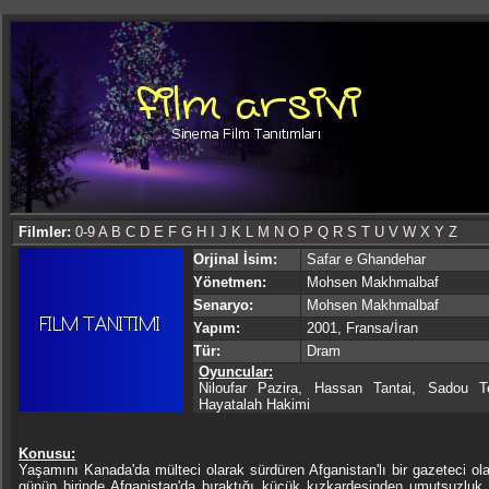
Filmler:
0-9
A
B
C
D
E
F
G
H
I
J
K
L
M
N
O
P
Q
R
S
T
U
V
W
X
Y
Z
Orjinal İsim:
Safar e Ghandehar
Yönetmen:
Mohsen Makhmalbaf
Senaryo:
Mohsen Makhmalbaf
Yapım:
2001, Fransa/İran
Tür:
Dram
Oyuncular:
Niloufar Pazira, Hassan Tantai, Sadou T
Hayatalah Hakimi
Konusu:
Yaşamını Kanada'da mülteci olarak sürdüren Afganistan'lı bir gazeteci ol
günün birinde Afganistan'da bıraktığı küçük kızkardeşinden umutsuzluk 