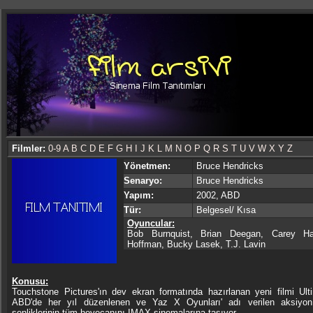
Filmler:
0-9
A
B
C
D
E
F
G
H
I
J
K
L
M
N
O
P
Q
R
S
T
U
V
W
X
Y
Z
Yönetmen:
Bruce Hendricks
Senaryo:
Bruce Hendricks
Yapım:
2002, ABD
Tür:
Belgesel/ Kısa
Oyuncular:
Bob Burnquist, Brian Deegan, Carey Ha
Hoffman, Bucky Lasek, T.J. Lavin
Konusu:
Touchstone Pictures'ın dev ekran formatında hazırlanan yeni filmi Ult
ABD'de her yıl düzenlenen ve Yaz X Oyunları' adı verilen aksiyon 
şenliklerinin tüm heyecanını IMAX sinemalarına taşıyor.