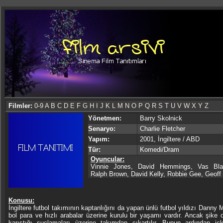
Filmler:
0-9
A
B
C
D
E
F
G
H
I
J
K
L
M
N
O
P
Q
R
S
T
U
V
W
X
Y
Z
Yönetmen:
Barry Skolnick
Senaryo:
Charlie Fletcher
Yapım:
2001, İngiltere / ABD
Tür:
Komedi/Dram
Oyuncular:
Vinnie Jones, David Hemmings, Vas Bla
Ralph Brown, David Kelly, Robbie Gee, Geoff 
Konusu:
İngiltere futbol takımının kaptanlığını da yapan ünlü futbol yıldızı Danny 
bol para ve hızlı arabalar üzerine kurulu bir yaşamı vardır. Ancak şike o
karıştığı suçlamaları üzerine takımdan çıkartılır. Bunun ardından içk