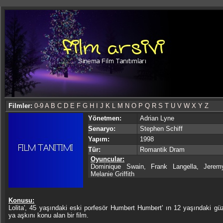
Filmler:
0-9
A
B
C
D
E
F
G
H
I
J
K
L
M
N
O
P
Q
R
S
T
U
V
W
X
Y
Z
Yönetmen:
Adrian Lyne
Senaryo:
Stephen Schiff
Yapım:
1998
Tür:
Romantik Dram
Oyuncular:
Dominique Swain, Frank Langella, Jerem
Melanie Griffith
Konusu:
Lolita', 45 yaşındaki eski porfesör Humbert Humbert' ın 12 yaşındaki güze
ya aşkını konu alan bir film.