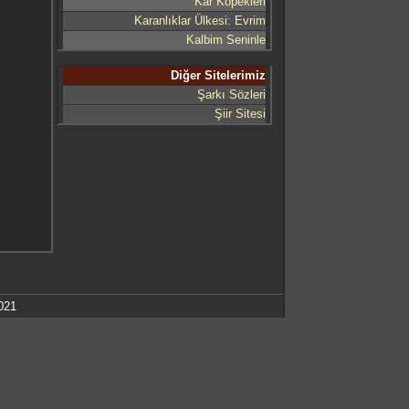
Kar Köpekleri
Karanlıklar Ülkesi: Evrim
Kalbim Seninle
Diğer Sitelerimiz
Şarkı Sözleri
Şiir Sitesi
021