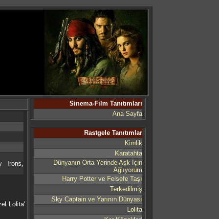
Sinema-Film Tanıtımları
Ana Sayfa
Rastgele Tanıtımlar
Kimlik
Karatahta
Dünyanın Orta Yerinde Aşk İçin
y Irons,
Ağlıyorum
Harry Potter ve Felsefe Taşı
Terkedilmiş
Sky Captain ve Yarının Dünyası
l Lolita'
Lolita