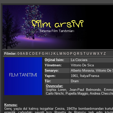
Filmler:
0-9
A
B
C
D
E
F
G
H
I
J
K
L
M
N
O
P
Q
R
S
T
U
V
W
X
Y
Z
Orjinal İsim:
La Ciociara
Yönetmen:
Vittorio De Sica
Senaryo:
Alberto Moravia, Vittorio De 
Yapım:
1961, İtalya/Fransa
Tür:
Dram
Oyuncular:
Sophia Loren, Jean-Paul Belmondo, Emma
Carlo Ninchi, Pupella Maggio, Andrea Checchi
Konusu:
Genç yaşta dul kalmış tezgahtar Cesira, 1943'te bombardımandan kurtu
ergenlik çağındaki sevgili kızı Rosetta ile Roma'yı terk edip köyün