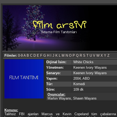
Filmler:
0-9
A
B
C
D
E
F
G
H
I
J
K
L
M
N
O
P
Q
R
S
T
U
V
W
X
Y
Z
Orjinal İsim:
White Chicks
Yönetmen:
Keenen Ivory Wayans
Senaryo:
Keenen Ivory Wayans
Yapım:
2004, ABD
Tür:
Komedi
Süre:
109 dk
Oyuncular:
Marlon Wayans, Shawn Wayans
Konusu:
Talihsiz FBI ajanları Marcus ve Kevin Copeland tüm çabaların