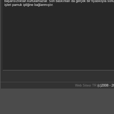
başarısızlıktan kurtulamazlar. Son baskınları da gerçek bir fiyaskoyla son
işleri pamuk ipliğine bağlanmıştır.
Web Sitesi TR
(c)2008 - 2